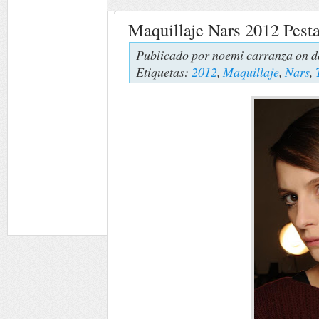
Maquillaje Nars 2012 Pesta
Publicado por
noemi carranza
on d
Etiquetas:
2012
,
Maquillaje
,
Nars
,