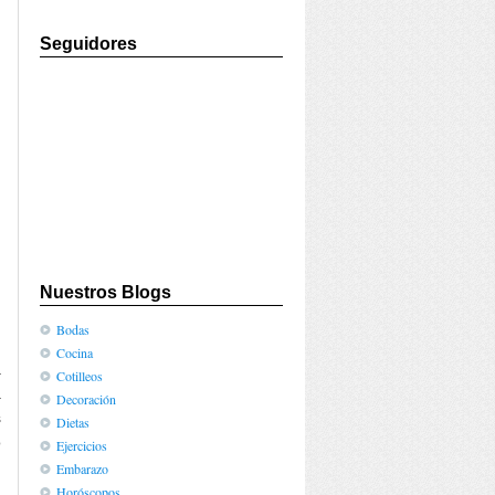
Seguidores
Nuestros Blogs
Bodas
Cocina
a
Cotilleos
a
Decoración
s
Dietas
o
Ejercicios
Embarazo
Horóscopos