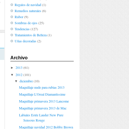
s
Regalos de navidad
(1)
Remedios naturales
(6)
Rubor
(9)
Sombras de ojos
(25)
Tendencias
(127)
Tratamientos de Belleza
(1)
Uñas decoradas
(2)
Archivo
2013
(61)
►
2012
(101)
▼
diciembre
(10)
▼
Maquillaje nude para rubias 2013
Maquillaje L'Oreal Diamantissime
Maquillaje primavera 2013 Lancome
Maquillaje primavera 2013 de Mac
Labiales Estée Lauder New Pure
Sensous Rouge
Maquillaje navidad 2012 Bobby Brown