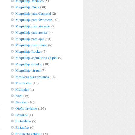
Maquillaje Metálico
(5)
Maquillaje Nude
(39)
Maquillaje para Carnaval
(2)
Maquillaje para favorecer
(30)
Maquillaje para morenas
(9)
Maquillaje para novias
(4)
Maquillaje para ojos
(28)
Maquillaje para rubias
(6)
Maquillaje Rocker
(3)
Maquillaje según tono de piel
(9)
Maquillaje Smokie
(18)
Maquillaje virtual
(7)
Máscaras para pestañas
(16)
Mascarillas
(10)
Múltiples
(1)
Nars
(19)
Navidad
(10)
e
Otoño invierno
(103)
y
Pestañas
(1)
e
Pintalabios
(5)
n
Pintauñas
(6)
r
Primavera verano
(134)