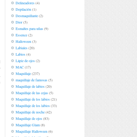
Delineadores
(4)
Depilación
(1)
Desmaquillante
(2)
Dior
(5)
Esmaltes para uñas
(9)
Essence
(2)
Halloween
(3)
Labiales
(20)
Labios
(4)
Lápiz de ojos
(2)
l
MAC
(17)
y
Maquillaje
(237)
a
maquillaje de famosas
(5)
s
Maquillaje de labios
(20)
,
Maquillaje de las cejas
(5)
Maquillaje de los labios
(21)
Maquillaje de los labios
(33)
Maquillaje de noche
(42)
Maquillaje de ojos
(83)
Maquillaje Glam
(8)
Maquillaje Halloween
(6)