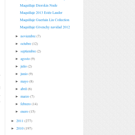
Maquillaje Diorskin Nude
Maquillaje 2013 Estée Lauder
Maquillaje Guerlain Liu Collection
Maquillaje Givenchy navidad 2012
noviembre
(7)
►
octubre
(12)
►
septiembre
(2)
►
agosto
(9)
►
julio
(2)
►
junio
(9)
►
s
l
mayo
(8)
►
l
abril
(6)
►
a
marzo
(7)
►
s
febrero
(14)
►
enero
(15)
►
2011
(277)
►
2010
(197)
►