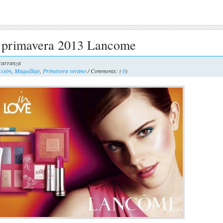
e primavera 2013 Lancome
carranza
cción
,
Maquillaje
,
Primavera verano
/ Comments: (
0
)