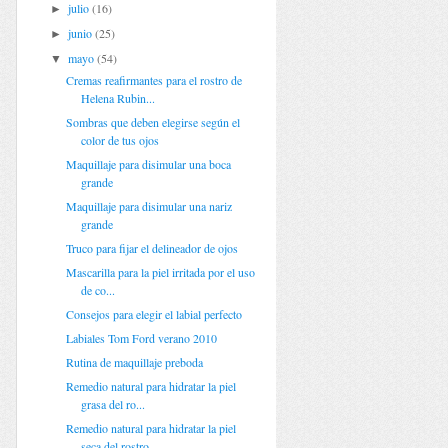
julio
(16)
►
junio
(25)
►
mayo
(54)
▼
Cremas reafirmantes para el rostro de
Helena Rubin...
Sombras que deben elegirse según el
color de tus ojos
Maquillaje para disimular una boca
grande
Maquillaje para disimular una nariz
grande
Truco para fijar el delineador de ojos
Mascarilla para la piel irritada por el uso
de co...
Consejos para elegir el labial perfecto
Labiales Tom Ford verano 2010
Rutina de maquillaje preboda
Remedio natural para hidratar la piel
grasa del ro...
Remedio natural para hidratar la piel
seca del rostro