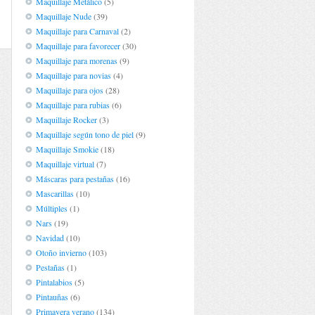
Maquillaje Metálico
(5)
Maquillaje Nude
(39)
Maquillaje para Carnaval
(2)
Maquillaje para favorecer
(30)
Maquillaje para morenas
(9)
Maquillaje para novias
(4)
Maquillaje para ojos
(28)
Maquillaje para rubias
(6)
Maquillaje Rocker
(3)
Maquillaje según tono de piel
(9)
Maquillaje Smokie
(18)
Maquillaje virtual
(7)
Máscaras para pestañas
(16)
Mascarillas
(10)
Múltiples
(1)
Nars
(19)
Navidad
(10)
Otoño invierno
(103)
Pestañas
(1)
Pintalabios
(5)
Pintauñas
(6)
Primavera verano
(134)