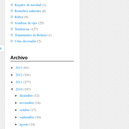
Regalos de navidad
(1)
Remedios naturales
(6)
Rubor
(9)
Sombras de ojos
(25)
Tendencias
(127)
Tratamientos de Belleza
(1)
Uñas decoradas
(2)
a
Archivo
2013
(61)
►
2012
(101)
►
2011
(277)
►
2010
(197)
▼
diciembre
(12)
►
noviembre
(14)
►
octubre
(17)
►
septiembre
(10)
►
agosto
(14)
►