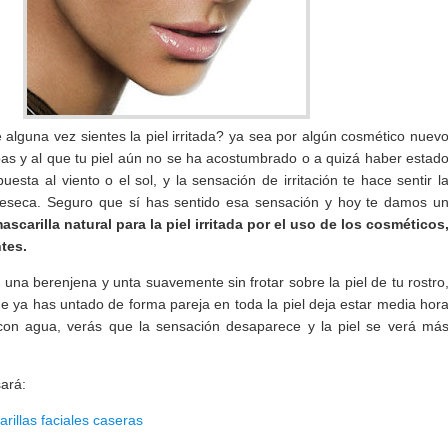
 alguna vez sientes la piel irritada? ya sea por algún cosmético nuev
s y al que tu piel aún no se ha acostumbrado o a quizá haber estad
sta al viento o el sol, y la sensación de irritación te hace sentir l
reseca. Seguro que sí has sentido esa sensación y hoy te damos u
ascarilla natural para la piel irritada por el uso de los cosméticos
tes.
 una berenjena y unta suavemente sin frotar sobre la piel de tu rostro
e ya has untado de forma pareja en toda la piel deja estar media hor
con agua, verás que la sensación desaparece y la piel se verá má
sará:
illas faciales caseras