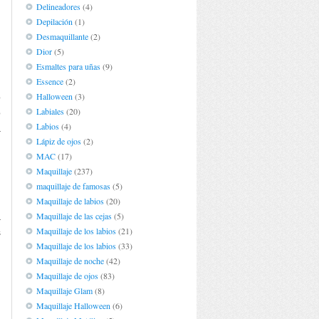
Delineadores
(4)
Depilación
(1)
Desmaquillante
(2)
Dior
(5)
Esmaltes para uñas
(9)
Essence
(2)
Halloween
(3)
o
Labiales
(20)
o
Labios
(4)
a
Lápiz de ojos
(2)
n
MAC
(17)
,
Maquillaje
(237)
maquillaje de famosas
(5)
,
Maquillaje de labios
(20)
Maquillaje de las cejas
(5)
a
Maquillaje de los labios
(21)
s
Maquillaje de los labios
(33)
Maquillaje de noche
(42)
Maquillaje de ojos
(83)
Maquillaje Glam
(8)
Maquillaje Halloween
(6)